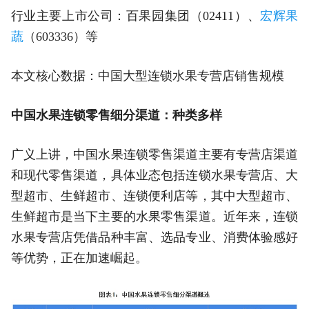
行业主要上市公司：百果园集团（02411）、
宏辉果
蔬
（603336）等
本文核心数据：中国大型连锁水果专营店销售规模
中国水果连锁零售细分渠道：种类多样
广义上讲，中国水果连锁零售渠道主要有专营店渠道
和现代零售渠道，具体业态包括连锁水果专营店、大
型超市、生鲜超市、连锁便利店等，其中大型超市、
生鲜超市是当下主要的水果零售渠道。近年来，连锁
水果专营店凭借品种丰富、选品专业、消费体验感好
等优势，正在加速崛起。