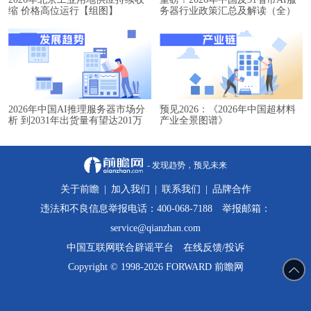
缩 价格高位运行【组图】
务器行业政策汇总及解读（全）
2026年中国AI推理服务器市场分
预见2026：《2026年中国超材料
析 到2031年出货量有望达201万
产业全景图谱》
台【组图】
- 发现趋势，预见未来
关于前瞻
|
加入我们
|
联系我们
|
品牌合作
违法和不良信息举报电话：400-068-7188 举报邮箱：
service@qianzhan.com
中国互联网联合辟谣平台
在线反馈/投诉
Copyright © 1998-2026 FORWARD 前瞻网