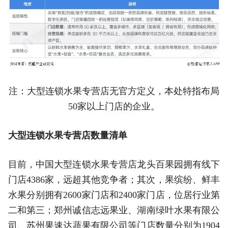
注：大型连锁水果专营店无官方定义，本处特指布局
50家以上门店的企业。
大型连锁水果专营店数量清单
目前，中国大型连锁水果专营店龙头百果园拥有线下
门店4386家，远超其他竞争者；其次，果缤纷、鲜丰
水果分别拥有2600家门店和2400家门店，位居行业第
二和第三；郑州诚信志远果业、湖南绿叶水果有限公
司、苏州果速达蔬果有限公司等门店数量分别为1904