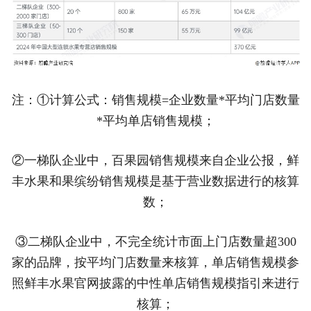
注：①计算公式：销售规模=企业数量*平均门店数量
*平均单店销售规模；
②一梯队企业中，百果园销售规模来自企业公报，鲜
丰水果和果缤纷销售规模是基于营业数据进行的核算
数；
③二梯队企业中，不完全统计市面上门店数量超300
家的品牌，按平均门店数量来核算，单店销售规模参
照鲜丰水果官网披露的中性单店销售规模指引来进行
核算；