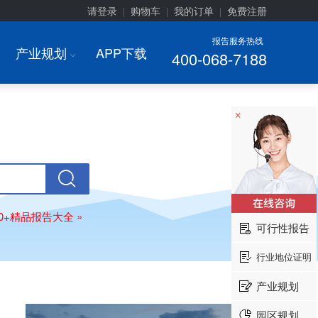
请登录
购物车
我的订单
免费注册
|
|
|
报告服务热线
产业规划
APP下载
400-068-7188
I
×
00+精品报告大全 »
可行性报告
行业地位证明
产业规划
园区规划