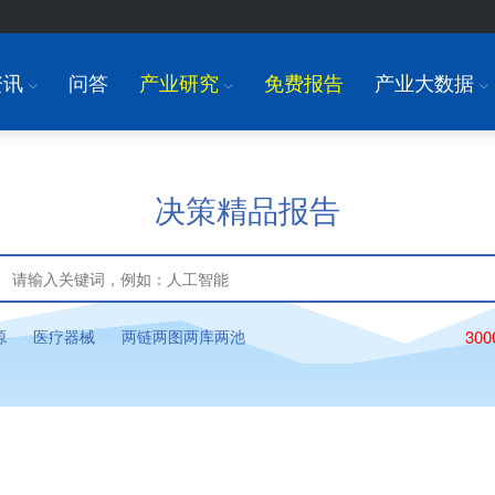
资讯
问答
产业研究
免费报告
产业大数据
I
I
I
决策精品报告
源
医疗器械
两链两图两库两池
30