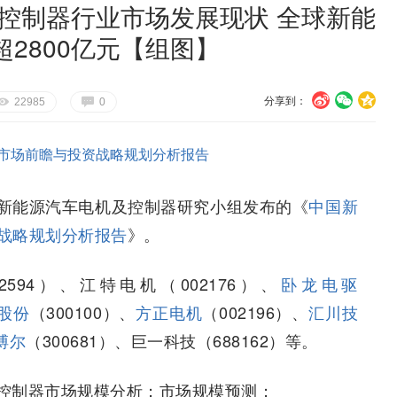
及控制器行业市场发展现状 全球新能
2800亿元【组图】
分享到：
U
V
c
E
G
22985
0
市场前瞻与投资战略规划分析报告
新能源汽车电机及控制器研究小组发布的《
中国新
战略规划分析报告
》。
02594）、江特电机（002176）、
卧龙电驱
股份
（300100）、
方正电机
（002196）、
汇川技
搏尔
（300681）、巨一科技（688162）等。
控制器市场规模分析；市场规模预测；