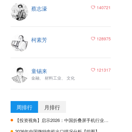
蔡志濠
140721
柯素芳
128975
童锡来
121317
金融、 材料工业、 文化
周排行
月排行
【投资视角】启示2026：中国折叠屏手机行业投融资及兼并重组分析
H
2026年中国微特电机出口情况分析【组图】
H