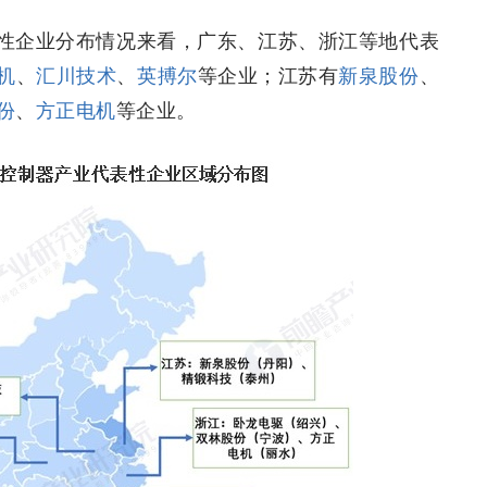
性企业分布情况来看，广东、江苏、浙江等地代表
机
、
汇川技术
、
英搏尔
等企业；江苏有
新泉股份
、
份
、
方正电机
等企业。