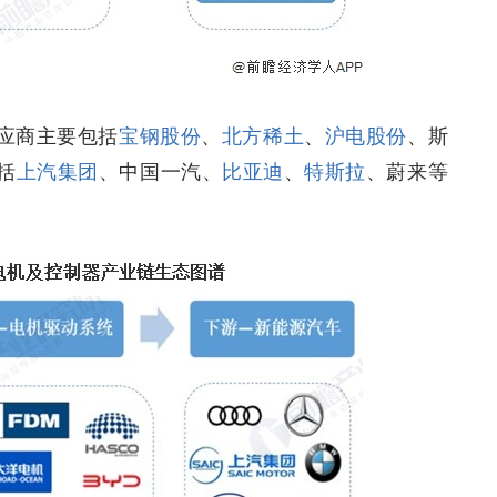
应商主要包括
宝钢股份
、
北方稀土
、
沪电股份
、斯
括
上汽集团
、中国一汽、
比亚迪
、
特斯拉
、蔚来等