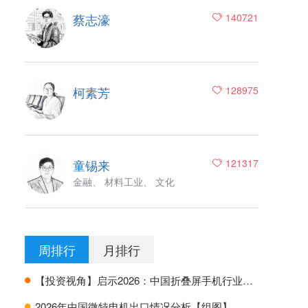
蔡志濠
140721
柯素芳
128975
童锡来
121317
金融、 材料工业、 文化
周排行
月排行
【投资视角】启示2026：中国折叠屏手机行业投融资及兼并重组分析
H
2026年中国微特电机出口情况分析【组图】
H