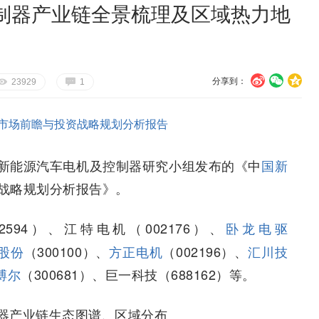
制器产业链全景梳理及区域热力地
分享到：
U
V
c
E
G
23929
1
市场前瞻与投资战略规划分析报告
新能源汽车电机及控制器研究小组发布的《中
国新
战略规划分析报告》。
02594）、江特电机（002176）、
卧龙电驱
股份
（300100）、
方正电机
（002196）、
汇川技
搏尔
（300681）、巨一科技（688162）等。
器产业链生态图谱、区域分布