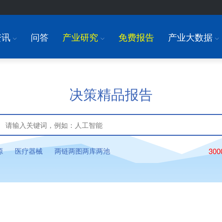
资讯
问答
产业研究
免费报告
产业大数据
I
I
I
决策精品报告
源
医疗器械
两链两图两库两池
30