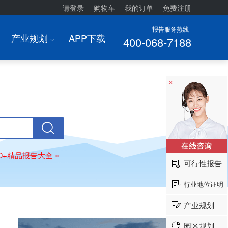
请登录
购物车
我的订单
免费注册
|
|
|
报告服务热线
产业规划
APP下载
400-068-7188
I
×
00+精品报告大全 »
可行性报告
行业地位证明
产业规划
园区规划