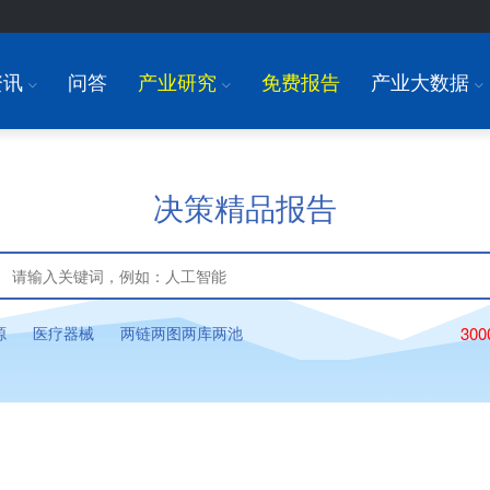
资讯
问答
产业研究
免费报告
产业大数据
I
I
I
决策精品报告
源
医疗器械
两链两图两库两池
30