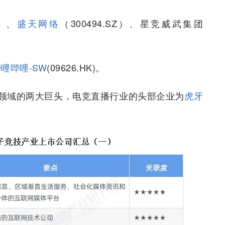
H）、
盛天网络
（300494.SZ）、星竞威武集团
哩哔哩-SW
(09626.HK)。
领域的两大巨头，电竞直播行业的头部企业为
虎牙