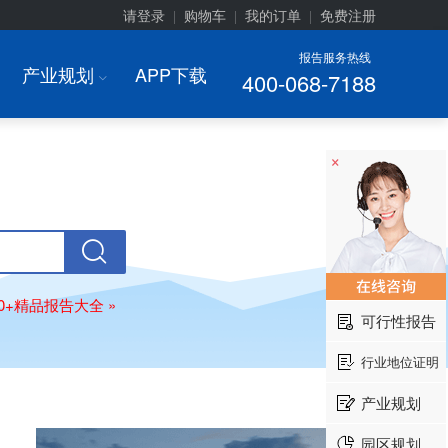
请登录
购物车
我的订单
免费注册
|
|
|
报告服务热线
产业规划
APP下载
400-068-7188
I
×
00+精品报告大全 »
可行性报告
行业地位证明
产业规划
园区规划