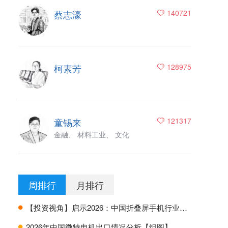
蔡志濠
140721
柯素芳
128975
童锡来
121317
金融、 材料工业、 文化
周排行
月排行
【投资视角】启示2026：中国折叠屏手机行业投融资及兼并重组分析
H
2026年中国微特电机出口情况分析【组图】
H