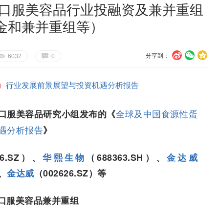
国口服美容品行业投融资及兼并重组
金和兼并重组等）
分享到：
U
V
c
E
G
6032
0
）
行业发展前景展望与投资机遇分析报告
全球及中国食源性蛋
口服美容品研究小组发布的《
遇分析报告
》
46.SZ）、
华熙生物
（688363.SH）、
金达威
）、
金达威
（002626.SZ）等
口服美容品兼并重组