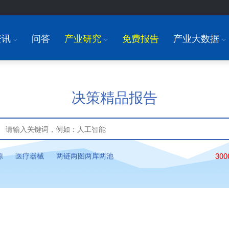
资讯
问答
产业研究
免费报告
产业大数据
I
I
I
决策精品报告
源
医疗器械
两链两图两库两池
30