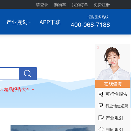
请登录
购物车
我的订单
免费注册
|
|
|
报告服务热线
产业规划
APP下载
400-068-7188
I
×
00+精品报告大全 »
可行性报告
行业地位证明
产业规划
园区规划