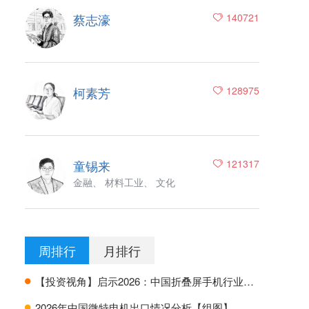
蔡志濠
140721
柯素芳
128975
童锡来
121317
金融、 材料工业、 文化
周排行
月排行
【投资视角】启示2026：中国折叠屏手机行业投融资及兼并重组分析
H
2026年中国微特电机出口情况分析【组图】
H