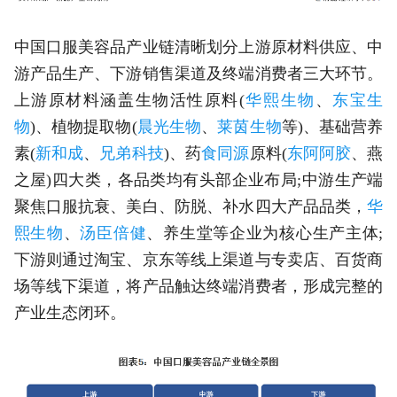
中国口服美容品产业链清晰划分上游原材料供应、中
游产品生产、下游销售渠道及终端消费者三大环节。
上游原材料涵盖生物活性原料(
华熙生物
、
东宝生
物
)、植物提取物(
晨光生物
、
莱茵生物
等)、基础营养
素(
新和成
、
兄弟科技
)、药
食同源
原料(
东阿阿胶
、燕
之屋)四大类，各品类均有头部企业布局;中游生产端
聚焦口服抗衰、美白、防脱、补水四大产品品类，
华
熙生物
、
汤臣倍健
、养生堂等企业为核心生产主体;
下游则通过淘宝、京东等线上渠道与专卖店、百货商
场等线下渠道，将产品触达终端消费者，形成完整的
产业生态闭环。