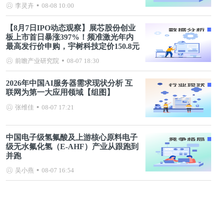
李灵卉
08-08 10:00
【8月7日IPO动态观察】展芯股份创业
板上市首日暴涨397%！频准激光年内
最高发行价申购，宇树科技定价150.8元
前瞻产业研究院
08-07 18:30
2026年中国AI服务器需求现状分析 互
联网为第一大应用领域【组图】
张维佳
08-07 17:21
中国电子级氢氟酸及上游核心原料电子
级无水氟化氢（E-AHF）产业从跟跑到
并跑
吴小燕
08-07 16:54