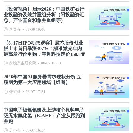
【投资视角】启示2026：中国铁矿石行
业投融资及兼并重组分析（附投融资汇
总、产业基金和兼并重组等）
李灵卉
08-08 10:00
【8月7日IPO动态观察】展芯股份创业
板上市首日暴涨397%！频准激光年内
最高发行价申购，宇树科技定价150.8元
前瞻产业研究院
08-07 18:30
2026年中国AI服务器需求现状分析 互
联网为第一大应用领域【组图】
张维佳
08-07 17:21
中国电子级氢氟酸及上游核心原料电子
级无水氟化氢（E-AHF）产业从跟跑到
并跑
吴小燕
08-07 16:54