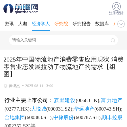
注册/登陆
资讯
大咖
经济学人
研究院
研究报告
数据库
产业规
2025年中国物流地产消费零售应用现状 消费
零售业态发展拉动了物流地产的需求【组
图】
黄缨杰
2025-08-11 13:00
行业主要上市公司
：
嘉里建设
(00683HK);
富力地产
(02777.HK);
大悦城
(000031.SZ);
华远地产
(600743.SH);
金地集团
(600383.SH);
中储股份
(600787.SH);
顺丰控股
(002352.SZ)等