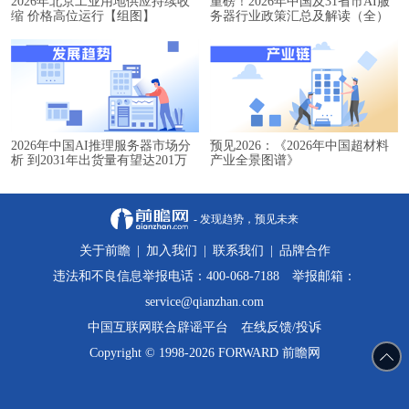
2026年北京工业用地供应持续收
重磅！2026年中国及31省市AI服
缩 价格高位运行【组图】
务器行业政策汇总及解读（全）
2026年中国AI推理服务器市场分
预见2026：《2026年中国超材料
析 到2031年出货量有望达201万
产业全景图谱》
台【组图】
- 发现趋势，预见未来
关于前瞻
|
加入我们
|
联系我们
|
品牌合作
违法和不良信息举报电话：400-068-7188 举报邮箱：
service@qianzhan.com
中国互联网联合辟谣平台
在线反馈/投诉
Copyright © 1998-2026 FORWARD 前瞻网