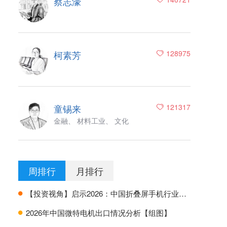
蔡志濠
柯素芳
128975
童锡来
121317
金融、 材料工业、 文化
周排行
月排行
【投资视角】启示2026：中国折叠屏手机行业投融资及兼并重组分析
H
2026年中国微特电机出口情况分析【组图】
H