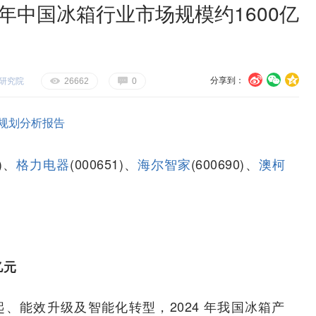
年中国冰箱行业市场规模约1600亿
分享到：
研究院
U
V
c
E
G
26662
0
规划分析报告
3)、
格力电器
(000651)、
海尔智家
(600690)、
澳柯
亿元
、能效升级及智能化转型，2024 年我国冰箱产