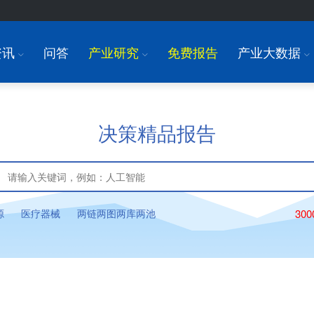
资讯
问答
产业研究
免费报告
产业大数据
I
I
I
决策精品报告
源
医疗器械
两链两图两库两池
30