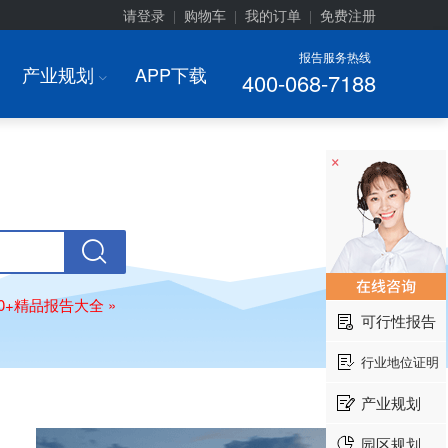
请登录
购物车
我的订单
免费注册
|
|
|
报告服务热线
产业规划
APP下载
400-068-7188
I
×
00+精品报告大全 »
可行性报告
行业地位证明
产业规划
园区规划