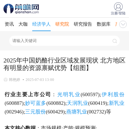
注册/登陆
资讯
大咖
经济学人
研究院
研究报告
数据库
产业规
2025年中国奶酪行业区域发展现状 北方地区
有明显的资源禀赋优势【组图】
韩艳婷
2025-07-03 13:00
行业主要上市公司
：
光明乳业
(600597);
伊利股份
(600887);
妙可蓝多
(600882);
天润乳业
(600419);
新乳业
(002946);
三元股份
(600429);
燕塘乳业
(002732)等
本文核心数据
：市场规模;产能;规模预测;