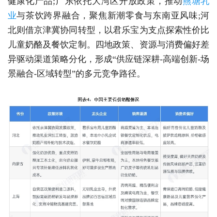
健康化产品;广东依托大湾区开放政策，推动
燕塘乳
业
与茶饮跨界融合，聚焦新潮零食与东南亚风味;河
北则借京津冀协同转型，以君乐宝为支点探索性价比
儿童奶酪及餐饮定制。四地政策、资源与消费偏好差
异驱动渠道策略分化，形成“供应链深耕-高端创新-场
景融合-区域转型”的多元竞争路径。