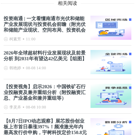
相关阅读
投资南通 | 一文看懂南通市光伏和储能
产业发展现状与投资机会前瞻（附光伏
和储能产业现状、空间布局、投资机会
分析等）
柯素芳
11:00
2026年全球超材料行业发展现状及前景
分析 到2031年有望达42亿美元【组图】
韩艳婷
08-08 14:00
【投资视角】启示2026：中国铁矿石行
业投融资及兼并重组分析（附投融资汇
总、产业基金和兼并重组等）
李灵卉
08-08 10:00
【8月7日IPO动态观察】展芯股份创业
板上市首日暴涨397%！频准激光年内
最高发行价申购，宇树科技定价150.8元