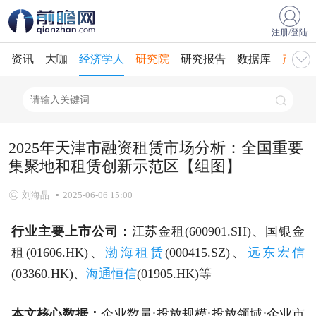
注册/登陆
资讯
大咖
经济学人
研究院
研究报告
数据库
产业规
2025年天津市融资租赁市场分析：全国重要
集聚地和租赁创新示范区【组图】
刘海晶
2025-06-06 15:00
行业主要上市公司
：江苏金租(600901.SH)、国银金
租(01606.HK)、
渤海租赁
(000415.SZ)、
远东宏信
(03360.HK)、
海通恒信
(01905.HK)等
本文核心数据：
企业数量;投放规模;投放领域;企业市