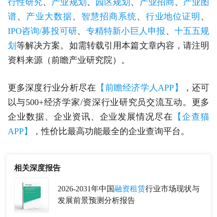
行性研究
、
产业规划
、
园区规划
、
产业招商
、
产业图
谱
、
产业大数据
、
智慧招商系统
、
行业地位证明
、
IPO咨询/募投可研
、
专精特新小巨人申报
、
十五五规
划
等解决方案。如需转载引用本篇文章内容，请注明
资料来源（前瞻产业研究院）。
更多深度行业分析尽在
【前瞻经济学人APP】
，还可
以与500+经济学家/资深行业研究员交流互动。更多
企业数据、企业资讯、企业发展情况尽在
【企查猫
APP】
，性价比最高功能最全的企业查询平台。
相关深度报告
2026-2031年中国
融资租赁
行业市场现状与
发展前景预测分析报告