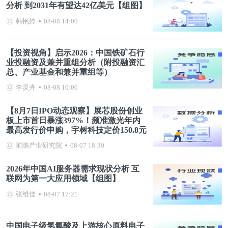
分析 到2031年有望达42亿美元【组图】
韩艳婷
08-08 14:00
【投资视角】启示2026：中国铁矿石行
业投融资及兼并重组分析（附投融资汇
总、产业基金和兼并重组等）
李灵卉
08-08 10:00
【8月7日IPO动态观察】展芯股份创业
板上市首日暴涨397%！频准激光年内
最高发行价申购，宇树科技定价150.8元
前瞻产业研究院
08-07 18:30
2026年中国AI服务器需求现状分析 互
联网为第一大应用领域【组图】
张维佳
08-07 17:21
中国电子级氢氟酸及上游核心原料电子