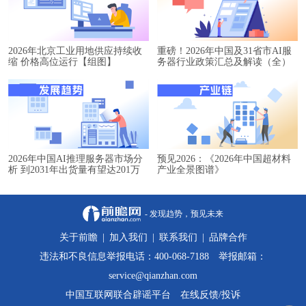
2026年北京工业用地供应持续收
重磅！2026年中国及31省市AI服
缩 价格高位运行【组图】
务器行业政策汇总及解读（全）
2026年中国AI推理服务器市场分
预见2026：《2026年中国超材料
析 到2031年出货量有望达201万
产业全景图谱》
台【组图】
- 发现趋势，预见未来
关于前瞻
|
加入我们
|
联系我们
|
品牌合作
违法和不良信息举报电话：400-068-7188 举报邮箱：
service@qianzhan.com
中国互联网联合辟谣平台
在线反馈/投诉