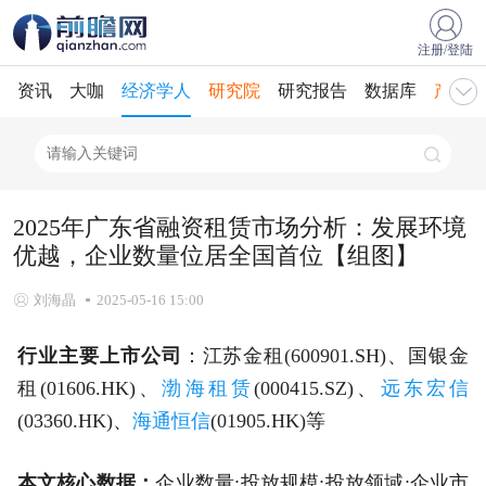
注册/登陆
资讯
大咖
经济学人
研究院
研究报告
数据库
产业规
2025年广东省融资租赁市场分析：发展环境
优越，企业数量位居全国首位【组图】
刘海晶
2025-05-16 15:00
行业主要上市公司
：江苏金租(600901.SH)、国银金
租(01606.HK)、
渤海租赁
(000415.SZ)、
远东宏信
(03360.HK)、
海通恒信
(01905.HK)等
本文核心数据：
企业数量;投放规模;投放领域;企业市