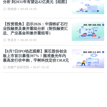
分析 到2031年有望达42亿美元【组图】
韩艳婷
08-08 14:00
【投资视角】启示2026：中国铁矿石行
业投融资及兼并重组分析（附投融资汇
总、产业基金和兼并重组等）
李灵卉
08-08 10:00
【8月7日IPO动态观察】展芯股份创业
板上市首日暴涨397%！频准激光年内
最高发行价申购，宇树科技定价150.8元
前瞻产业研究院
08-07 18:30