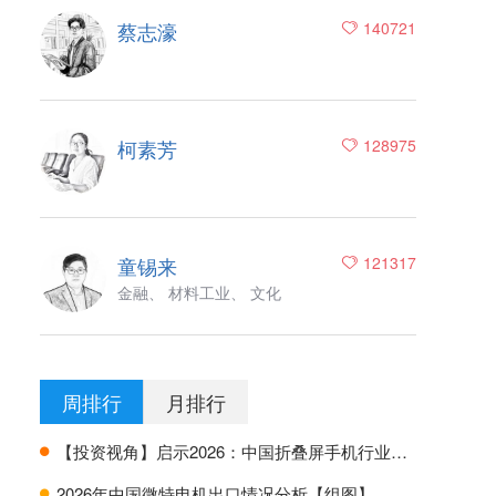
蔡志濠
140721
柯素芳
128975
童锡来
121317
金融、 材料工业、 文化
周排行
月排行
【投资视角】启示2026：中国折叠屏手机行业投融资及兼并重组分析
H
2026年中国微特电机出口情况分析【组图】
H