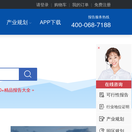
请登录
购物车
我的订单
免费注册
|
|
|
报告服务热线
产业规划
APP下载
400-068-7188
I
×
00+精品报告大全 »
可行性报告
行业地位证明
产业规划
园区规划