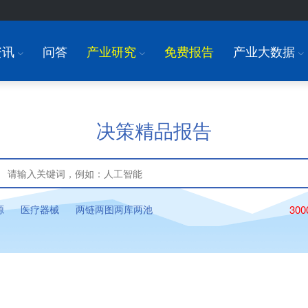
资讯
问答
产业研究
免费报告
产业大数据
I
I
I
决策精品报告
源
医疗器械
两链两图两库两池
30