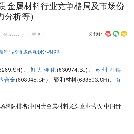
国贵金属材料行业竞争格局及市场份
力分析等）
分享到：
U
V
c
E
G
25361
0
前景与投资战略规划分析报告
88269.SH)、
凯大催化
(830974.BJ)、
苏州固锝
达合金
(603045.SH)、聚和材料(688503.SH)、
有
场梯队排名;中国贵金属材料龙头企业营收;中国贵