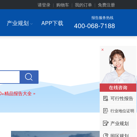
请登录
购物车
我的订单
免费注册
|
|
|
报告服务热线
产业规划
APP下载
400-068-7188
I
×
00+精品报告大全 »
可行性报告
行业地位证明
产业规划
园区规划