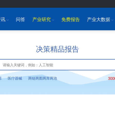
资讯
问答
产业研究
免费报告
产业大数据
I
I
I
决策精品报告
源
医疗器械
两链两图两库两池
30