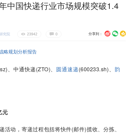
年中国快递行业市场规模突破1.4
分享到：
研究院
U
V
c
E
G
23942
0
战略规划分析报告
2.sz)、中通快递(ZTO)、
圆通速递
(600233.sh)、
韵
亿元
递活动，寄递过程包括将快件(邮件)揽收、分拣、