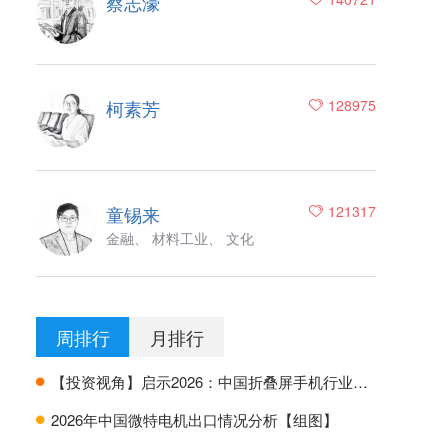
蔡志濠
柯素芳
128975
童锡来
121317
金融、 材料工业、 文化
周排行
月排行
【投资视角】启示2026：中国折叠屏手机行业投融资及兼并重组分析
H
2026年中国微特电机出口情况分析【组图】
H