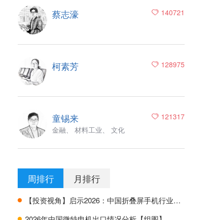
蔡志濠
140721
柯素芳
128975
童锡来
121317
金融、 材料工业、 文化
周排行
月排行
【投资视角】启示2026：中国折叠屏手机行业投融资及兼并重组分析
H
2026年中国微特电机出口情况分析【组图】
H