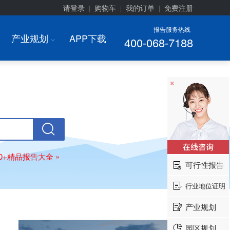
请登录
购物车
我的订单
免费注册
|
|
|
报告服务热线
产业规划
APP下载
400-068-7188
I
×
00+精品报告大全 »
可行性报告
行业地位证明
产业规划
园区规划