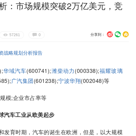
分析：市场规模突破2万亿美元，竞
分享到：
U
V
c
E
G
57261
0
资战略规划分析报告
);
华域汽车
(600741);
潍柴动力
(000338);
福耀玻璃
585);
广汽集团
(601238);
宁波华翔
(002048)等
规模;企业市占率等
球汽车工业从欧美起步
和发育时期，汽车的诞生在欧洲，但是，以大规模