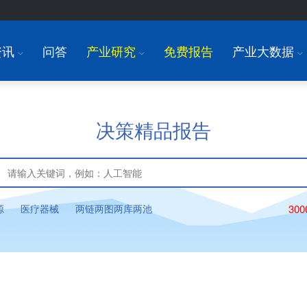
资讯
问答
产业研究
免费报告
产业大数据
I
I
I
决策精品报告
源
医疗器械
两链两图两库两池
30