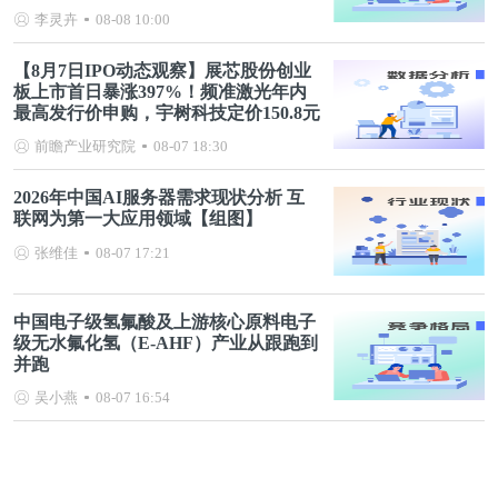
李灵卉
08-08 10:00
【8月7日IPO动态观察】展芯股份创业
板上市首日暴涨397%！频准激光年内
最高发行价申购，宇树科技定价150.8元
前瞻产业研究院
08-07 18:30
2026年中国AI服务器需求现状分析 互
联网为第一大应用领域【组图】
张维佳
08-07 17:21
中国电子级氢氟酸及上游核心原料电子
级无水氟化氢（E-AHF）产业从跟跑到
并跑
吴小燕
08-07 16:54