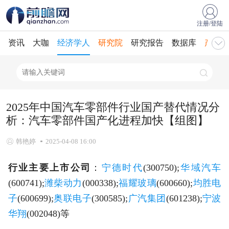
注册/登陆
资讯
大咖
经济学人
研究院
研究报告
数据库
产业规
2025年中国汽车零部件行业国产替代情况分
析：汽车零部件国产化进程加快【组图】
韩艳婷
2025-04-08 16:00
行业主要上市公司
：
宁德时代
(300750);
华域汽车
(600741);
潍柴动力
(000338);
福耀玻璃
(600660);
均胜电
子
(600699);
奥联电子
(300585);
广汽集团
(601238);
宁波
华翔
(002048)等