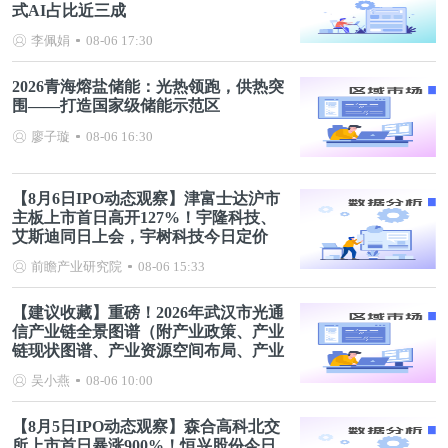
式AI占比近三成
李佩娟
08-06 17:30
2026青海熔盐储能：光热领跑，供热突
围——打造国家级储能示范区
廖子璇
08-06 16:30
【8月6日IPO动态观察】津富士达沪市
主板上市首日高开127%！宇隆科技、
艾斯迪同日上会，宇树科技今日定价
前瞻产业研究院
08-06 15:33
【建议收藏】重磅！2026年武汉市光通
信产业链全景图谱（附产业政策、产业
链现状图谱、产业资源空间布局、产业
链发展规划）
吴小燕
08-06 10:00
【8月5日IPO动态观察】森合高科北交
所上市首日暴涨900%！恒兴股份今日