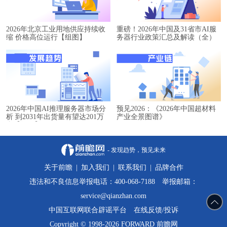
2026年北京工业用地供应持续收
重磅！2026年中国及31省市AI服
缩 价格高位运行【组图】
务器行业政策汇总及解读（全）
2026年中国AI推理服务器市场分
预见2026：《2026年中国超材料
析 到2031年出货量有望达201万
产业全景图谱》
台【组图】
- 发现趋势，预见未来
关于前瞻
|
加入我们
|
联系我们
|
品牌合作
违法和不良信息举报电话：400-068-7188 举报邮箱：
service@qianzhan.com
中国互联网联合辟谣平台
在线反馈/投诉
Copyright © 1998-2026 FORWARD 前瞻网