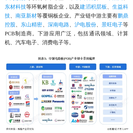
东材科技
等环氧树脂企业，以及
建滔积层板
、
生益科
技
、
南亚新材
等覆铜板企业。产业链中游主要有
鹏鼎
控股
、
东山精密
、
深南电路
、
沪电股份
、
景旺电子
等
PCB制造商。下游应用广泛，包括通讯领域、计算
机、汽车电子、消费电子等。