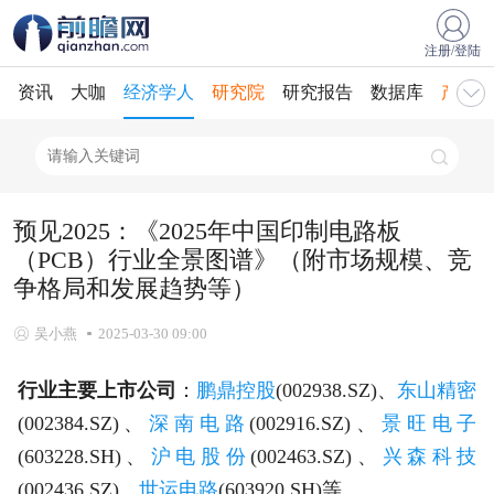
注册/登陆
资讯
大咖
经济学人
研究院
研究报告
数据库
产业规
预见2025：《2025年中国印制电路板
（PCB）行业全景图谱》（附市场规模、竞
争格局和发展趋势等）
吴小燕
2025-03-30 09:00
行业主要上市公司
：
鹏鼎控股
(002938.SZ)、
东山精密
(002384.SZ)、
深南电路
(002916.SZ)、
景旺电子
(603228.SH)、
沪电股份
(002463.SZ)、
兴森科技
(002436.SZ)、
世运电路
(603920.SH)等