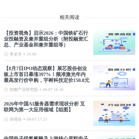
相关阅读
【投资视角】启示2026：中国铁矿石行
业投融资及兼并重组分析（附投融资汇
总、产业基金和兼并重组等）
李灵卉
10:00
【8月7日IPO动态观察】展芯股份创业
板上市首日暴涨397%！频准激光年内
最高发行价申购，宇树科技定价150.8元
前瞻产业研究院
08-07 18:30
2026年中国AI服务器需求现状分析 互
联网为第一大应用领域【组图】
张维佳
08-07 17:21
中国电子级氢氟酸及上游核心原料电子