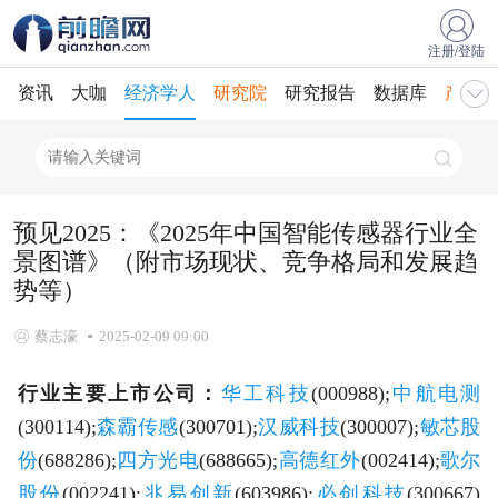
注册/登陆
资讯
大咖
经济学人
研究院
研究报告
数据库
产业规
预见2025：《2025年中国智能传感器行业全
景图谱》（附市场现状、竞争格局和发展趋
势等）
蔡志濠
2025-02-09 09:00
行业主要上市公司：
华工科技
(000988);
中航电测
(300114);
森霸传感
(300701);
汉威科技
(300007);
敏芯股
份
(688286);
四方光电
(688665);
高德红外
(002414);
歌尔
股份
(002241);
兆易创新
(603986);
必创科技
(300667)