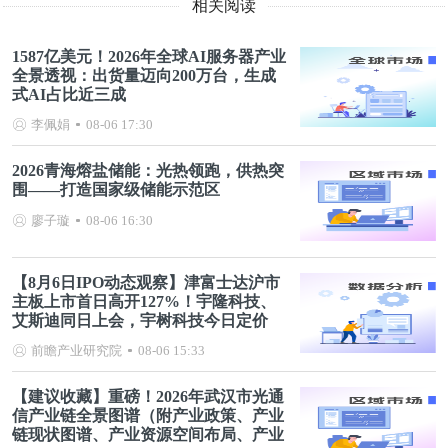
相关阅读
1587亿美元！2026年全球AI服务器产业
全景透视：出货量迈向200万台，生成
式AI占比近三成
李佩娟
08-06 17:30
2026青海熔盐储能：光热领跑，供热突
围——打造国家级储能示范区
廖子璇
08-06 16:30
【8月6日IPO动态观察】津富士达沪市
主板上市首日高开127%！宇隆科技、
艾斯迪同日上会，宇树科技今日定价
前瞻产业研究院
08-06 15:33
【建议收藏】重磅！2026年武汉市光通
信产业链全景图谱（附产业政策、产业
链现状图谱、产业资源空间布局、产业