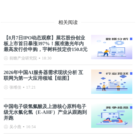
相关阅读
【8月7日IPO动态观察】展芯股份创业
板上市首日暴涨397%！频准激光年内
最高发行价申购，宇树科技定价150.8元
前瞻产业研究院
18:30
2026年中国AI服务器需求现状分析 互
联网为第一大应用领域【组图】
张维佳
17:21
中国电子级氢氟酸及上游核心原料电子
级无水氟化氢（E-AHF）产业从跟跑到
并跑
吴小燕
16:54