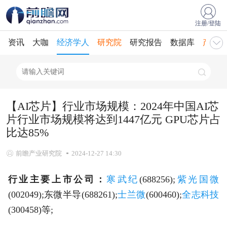
注册/登陆
资讯
大咖
经济学人
研究院
研究报告
数据库
产业规
【AI芯片】行业市场规模：2024年中国AI芯
片行业市场规模将达到1447亿元 GPU芯片占
比达85%
前瞻产业研究院
2024-12-27 14:30
行业主要上市公司：
寒武纪
(688256);
紫光国微
(002049);东微半导(688261);
士兰微
(600460);
全志科技
(300458)等;