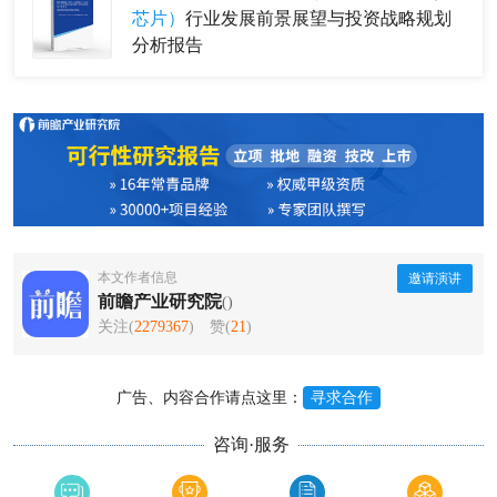
芯片）
行业发展前景展望与投资战略规划
分析报告
本文作者信息
邀请演讲
前瞻产业研究院
()
关注(
2279367
)
赞(
21
)
广告、内容合作请点这里：
寻求合作
咨询·服务