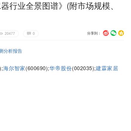
净水器行业全景图谱》(附市场规模、
分享到：
U
V
c
E
G
20477
0
测分析报告
);
海尔智家
(600690);
华帝股份
(002035);
建霖家居