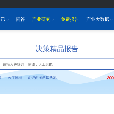
资讯
问答
产业研究
免费报告
产业大数据
I
I
I
决策精品报告
源
医疗器械
两链两图两库两池
30