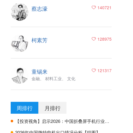
蔡志濠
140721
柯素芳
128975
童锡来
121317
金融、 材料工业、 文化
周排行
月排行
【投资视角】启示2026：中国折叠屏手机行业投融资及兼并重组分析
H
2026年中国微特电机出口情况分析【组图】
H