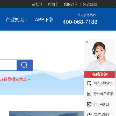
请登录
购物车
我的订单
免费注册
|
|
|
报告服务热线
产业规划
APP下载
400-068-7188
I
×
00+精品报告大全 »
可行性报告
行业地位证明
产业规划
园区规划