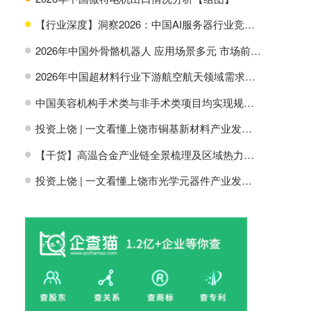
【行业深度】洞察2026：中国AI服务器行业竞争格局及市场份额
H
2026年中国外骨骼机器人 应用场景多元 市场前景广阔【组图】
H
2026年中国超材料行业下游航空航天领域需求分析【组图】
H
中国美容机构手术类与非手术类项目均实现规模增长【组图】
H
投资上饶 | 一文看懂上饶市铜基新材料产业发展现状与投资机会前瞻
H
【干货】高温合金产业链全景梳理及区域热力地图
H
投资上饶 | 一文看懂上饶市光学元器件产业发展现状与投资机会前瞻
H