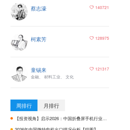
蔡志濠
140721
柯素芳
128975
童锡来
121317
金融、 材料工业、 文化
周排行
月排行
【投资视角】启示2026：中国折叠屏手机行业投融资及兼并重组分析
H
2026年中国微特电机出口情况分析【组图】
H