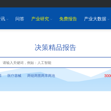
资讯
问答
产业研究
免费报告
产业大数据
I
I
I
决策精品报告
源
医疗器械
两链两图两库两池
30