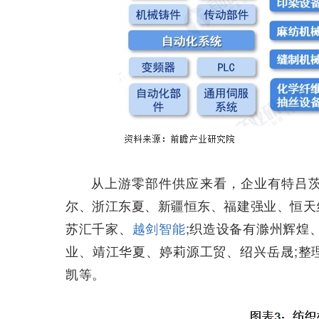
从上游零部件供应来看，企业有特吕
尔、浙江东夏、新疆恒东、福建强业、恒天
苏汇千家、
越剑智能
;织造设备有滁州辉煌
业、靖江华夏、婷莉源工贸、绍兴岳晟;整
凯等。