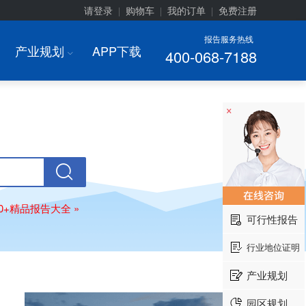
请登录
购物车
我的订单
免费注册
|
|
|
报告服务热线
产业规划
APP下载
400-068-7188
I
×
00+精品报告大全 »
可行性报告
行业地位证明
产业规划
园区规划