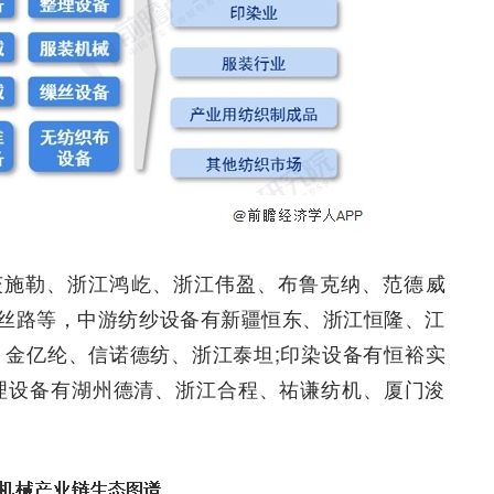
茨施勒、浙江鸿屹、浙江伟盈、布鲁克纳、范德威
丝路等，中游纺纱设备有新疆恒东、浙江恒隆、江
、金亿纶、信诺德纺、浙江泰坦;印染设备有恒裕实
理设备有湖州德清、浙江合程、祐谦纺机、厦门浚