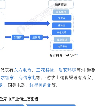
业代表有
东方电热
、
三花智控
、
盾安环境
等;中游整
海尔智家
、
海信家电
等;下游线上销售渠道有淘宝、
购
、国美电器、
红星美凯龙
等。