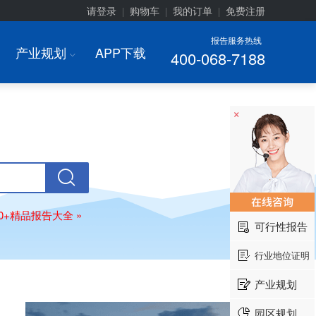
请登录
购物车
我的订单
免费注册
|
|
|
报告服务热线
产业规划
APP下载
400-068-7188
I
×
00+精品报告大全 »
可行性报告
行业地位证明
产业规划
园区规划