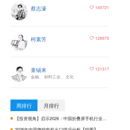
蔡志濠
140721
柯素芳
128975
童锡来
121317
金融、 材料工业、 文化
周排行
月排行
【投资视角】启示2026：中国折叠屏手机行业投融资及兼并重组分析
H
2026年中国微特电机出口情况分析【组图】
H