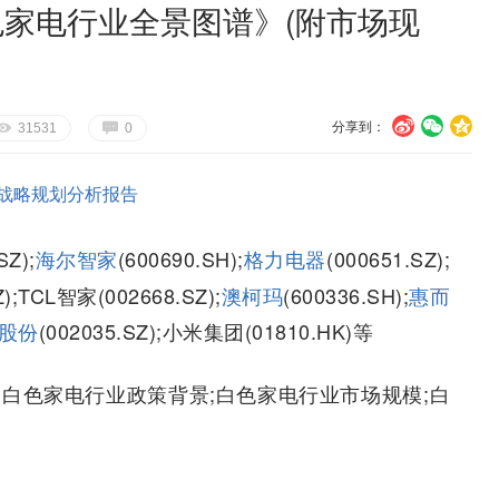
白色家电行业全景图谱》(附市场现
分享到：
U
V
c
E
G
31531
0
战略规划分析报告
SZ);
海尔智家
(600690.SH);
格力电器
(000651.SZ);
Z);TCL智家(002668.SZ);
澳柯玛
(600336.SH);
惠而
股份
(002035.SZ);小米集团(01810.HK)等
;白色家电行业政策背景;白色家电行业市场规模;白
测