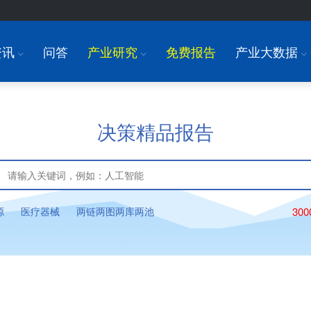
资讯
问答
产业研究
免费报告
产业大数据
I
I
I
决策精品报告
源
医疗器械
两链两图两库两池
30