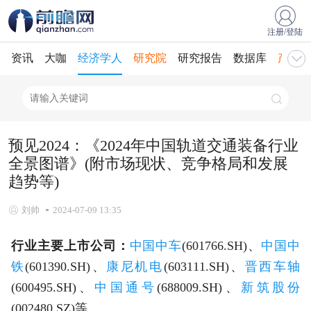
注册/登陆
资讯
大咖
经济学人
研究院
研究报告
数据库
产业规
预见2024：《2024年中国轨道交通装备行业
全景图谱》(附市场现状、竞争格局和发展
趋势等)
刘帅
2024-07-09 13:35
行业主要上市公司：
中国中车
(601766.SH)、
中国中
铁
(601390.SH)、
康尼机电
(603111.SH)、
晋西车轴
(600495.SH)、
中国通号
(688009.SH)、
新筑股份
(002480.SZ)等