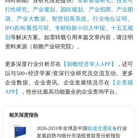
同时前瞻产业研究院还提供
产业新赛道研究
、
投资可
行性研究
、
产业规划
、
园区规划
、
产业招商
、
产业图
谱
、
产业大数据
、
智慧招商系统
、
行业地位证明
、
IPO咨询/募投可研
、
专精特新小巨人申报
、
十五五规
划
等解决方案。如需转载引用本篇文章内容，请注明
资料来源（前瞻产业研究院）。
更多深度行业分析尽在
【前瞻经济学人APP】
，还可
以与500+经济学家/资深行业研究员交流互动。更多
企业数据、企业资讯、企业发展情况尽在
【企查猫
APP】
，性价比最高功能最全的企业查询平台。
相关深度报告
2026-2031年全球及中国
轨道交通装备
行业
发展趋势与细分市场投资前景分析报告