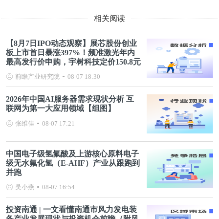
相关阅读
【8月7日IPO动态观察】展芯股份创业
板上市首日暴涨397%！频准激光年内
最高发行价申购，宇树科技定价150.8元
前瞻产业研究院
08-07 18:30
2026年中国AI服务器需求现状分析 互
联网为第一大应用领域【组图】
张维佳
08-07 17:21
中国电子级氢氟酸及上游核心原料电子
级无水氟化氢（E-AHF）产业从跟跑到
并跑
吴小燕
08-07 16:54
投资南通 | 一文看懂南通市风力发电装
备产业发展现状与投资机会前瞻（附风