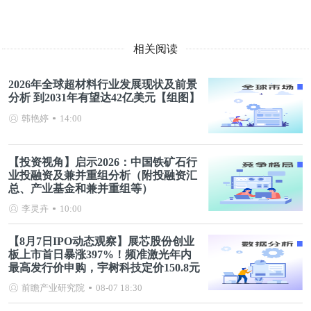
相关阅读
2026年全球超材料行业发展现状及前景
分析 到2031年有望达42亿美元【组图】
韩艳婷
14:00
【投资视角】启示2026：中国铁矿石行
业投融资及兼并重组分析（附投融资汇
总、产业基金和兼并重组等）
李灵卉
10:00
【8月7日IPO动态观察】展芯股份创业
板上市首日暴涨397%！频准激光年内
最高发行价申购，宇树科技定价150.8元
前瞻产业研究院
08-07 18:30