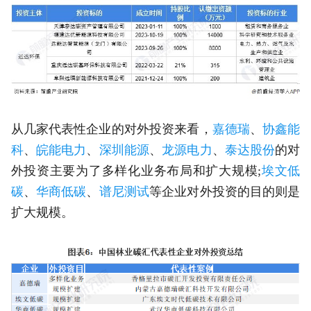
从几家代表性企业的对外投资来看，
嘉德瑞
、
协鑫能
科
、
皖能电力
、
深圳能源
、
龙源电力
、
泰达股份
的对
外投资主要为了多样化业务布局和扩大规模;
埃文低
碳
、
华商低碳
、
谱尼测试
等企业对外投资的目的则是
扩大规模。