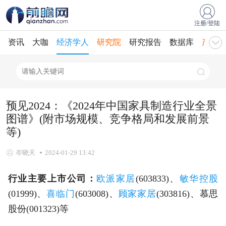
注册/登陆
资讯
大咖
经济学人
研究院
研究报告
数据库
产业规
预见2024：《2024年中国家具制造行业全景
图谱》(附市场规模、竞争格局和发展前景
等)
岑晓天
2024-01-29 13:42
行业主要上市公司：
欧派家居
(603833)、
敏华控股
(01999)、
喜临门
(603008)、
顾家家居
(303816)、慕思
股份(001323)等