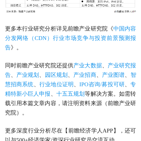
更多本行业研究分析详见前瞻产业研究院《
中国内容
分发网络（CDN）行业市场竞争与投资前景预测报
告
》。
同时前瞻产业研究院还提供
产业大数据
、
产业研究报
告
、
产业规划
、
园区规划
、
产业招商
、
产业图谱
、
智
慧招商系统
、
行业地位证明
、
IPO咨询/募投可研
、
专
精特新小巨人申报
、
十五五规划
等解决方案。如需转
载引用本篇文章内容，请注明资料来源（前瞻产业研
究院）。
更多深度行业分析尽在【前瞻经济学人APP】，还可
以与500+经济学家/资深行业研究员交流互动。