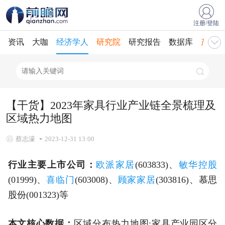
注册/登陆
资讯
大咖
经济学人
研究院
研究报告
数据库
产业规
【干货】2023年家具行业产业链全景梳理及
区域热力地图
蔡志濠
2023-12-31 13:00
行业主要上市公司：
欧派家居
(603833)、
敏华控股
(01999)、
喜临门
(603008)、
顾家家居
(303816)、慕思
股份(001323)等
本文核心数据：
区域分布热力地图;家具产业园区分