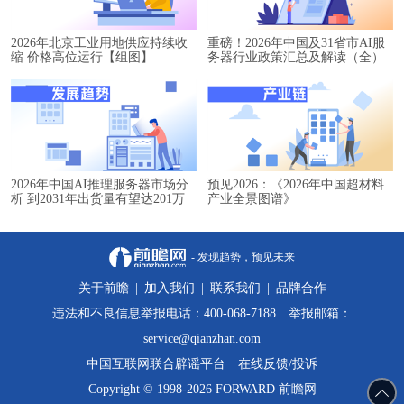
2026年北京工业用地供应持续收
重磅！2026年中国及31省市AI服
缩 价格高位运行【组图】
务器行业政策汇总及解读（全）
2026年中国AI推理服务器市场分
预见2026：《2026年中国超材料
析 到2031年出货量有望达201万
产业全景图谱》
台【组图】
- 发现趋势，预见未来
关于前瞻
|
加入我们
|
联系我们
|
品牌合作
违法和不良信息举报电话：400-068-7188 举报邮箱：
service@qianzhan.com
中国互联网联合辟谣平台
在线反馈/投诉
Copyright © 1998-2026 FORWARD 前瞻网