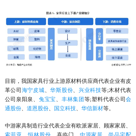
目前，我国家具行业上游原材料供应商代表企业有皮
革公司
海宁皮城
、
华斯股份
、
兴业科技
等;木材代表
公司泉阳泉、
兔宝宝
、
丰林集团
等;塑料代表公司
会
通股份
、
道恩股份
、
国立科技
、
华信新材
等。
中游家具制造行业代表企业有欧派家居、顾家家居、
索菲亚
、
恒林股份
、喜临门、
中源家居
、
尚品宅配