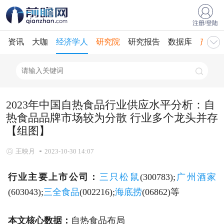
注册/登陆
资讯
大咖
经济学人
研究院
研究报告
数据库
产业规
2023年中国自热食品行业供应水平分析：自
热食品品牌市场较为分散 行业多个龙头并存
【组图】
王映月
2023-10-30 14:07
行业主要上市公司：
三只松鼠
(300783);
广州酒家
(603043);
三全食品
(002216);
海底捞
(06862)等
本文核心数据：
自热食品布局