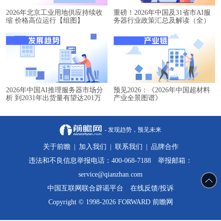
2026年北京工业用地供应持续收
重磅！2026年中国及31省市AI服
缩 价格高位运行【组图】
务器行业政策汇总及解读（全）
2026年中国AI推理服务器市场分
预见2026：《2026年中国超材料
析 到2031年出货量有望达201万
产业全景图谱》
台【组图】
- 发现趋势，预见未来
关于前瞻
|
加入我们
|
联系我们
|
品牌合作
违法和不良信息举报电话：400-068-7188 举报邮箱：
service@qianzhan.com
中国互联网联合辟谣平台
在线反馈/投诉
Copyright © 1998-2026 FORWARD 前瞻网