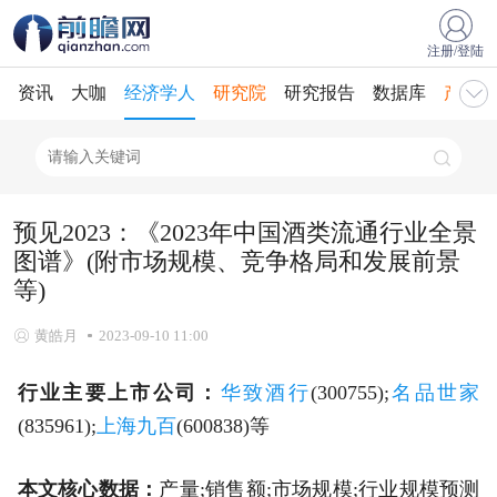
注册/登陆
资讯
大咖
经济学人
研究院
研究报告
数据库
产业规
预见2023：《2023年中国酒类流通行业全景
图谱》(附市场规模、竞争格局和发展前景
等)
黄皓月
2023-09-10 11:00
行业主要上市公司：
华致酒行
(300755);
名品世家
(835961);
上海九百
(600838)等
本文核心数据：
产量;销售额;市场规模;行业规模预测