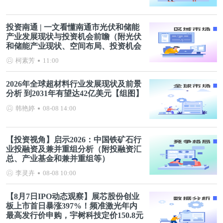
投资南通 | 一文看懂南通市光伏和储能
产业发展现状与投资机会前瞻（附光伏
和储能产业现状、空间布局、投资机会
分析等）
柯素芳
11:00
2026年全球超材料行业发展现状及前景
分析 到2031年有望达42亿美元【组图】
韩艳婷
08-08 14:00
【投资视角】启示2026：中国铁矿石行
业投融资及兼并重组分析（附投融资汇
总、产业基金和兼并重组等）
李灵卉
08-08 10:00
【8月7日IPO动态观察】展芯股份创业
板上市首日暴涨397%！频准激光年内
最高发行价申购，宇树科技定价150.8元