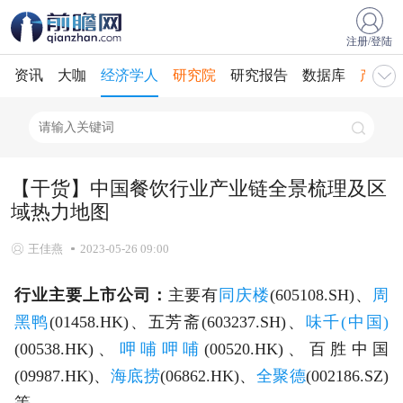
注册/登陆
资讯
大咖
经济学人
研究院
研究报告
数据库
产业规
【干货】中国餐饮行业产业链全景梳理及区
域热力地图
王佳燕
2023-05-26 09:00
行业主要上市公司：
主要有
同庆楼
(605108.SH)、
周
黑鸭
(01458.HK)、五芳斋(603237.SH)、
味千(中国)
(00538.HK)、
呷哺呷哺
(00520.HK)、百胜中国
(09987.HK)、
海底捞
(06862.HK)、
全聚德
(002186.SZ)
等