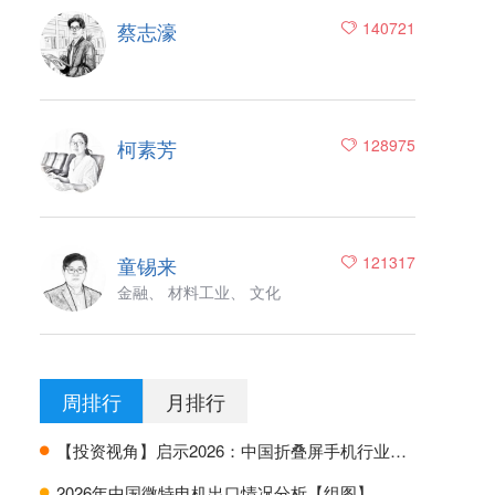
蔡志濠
140721
柯素芳
128975
童锡来
121317
金融、 材料工业、 文化
周排行
月排行
【投资视角】启示2026：中国折叠屏手机行业投融资及兼并重组分析
H
2026年中国微特电机出口情况分析【组图】
H