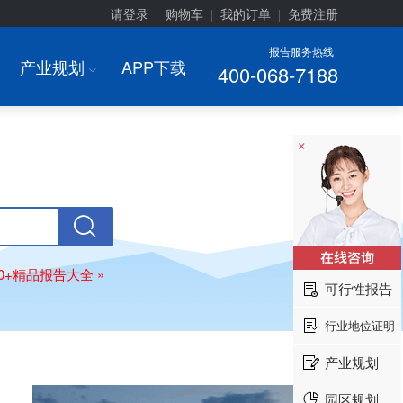
请登录
购物车
我的订单
免费注册
|
|
|
报告服务热线
产业规划
APP下载
400-068-7188
I
×
00+精品报告大全 »
可行性报告
行业地位证明
产业规划
园区规划