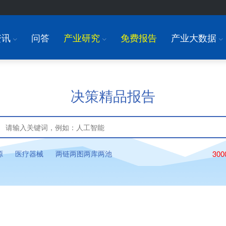
资讯
问答
产业研究
免费报告
产业大数据
I
I
I
决策精品报告
源
医疗器械
两链两图两库两池
30