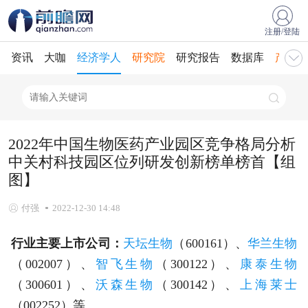
注册/登陆
资讯
大咖
经济学人
研究院
研究报告
数据库
产业规
2022年中国生物医药产业园区竞争格局分析
中关村科技园区位列研发创新榜单榜首【组
图】
付强
2022-12-30 14:48
行业主要上市公司：
天坛生物
（600161）、
华兰生物
（002007）、
智飞生物
（300122）、
康泰生物
（300601）、
沃森生物
（300142）、
上海莱士
（002252）等。