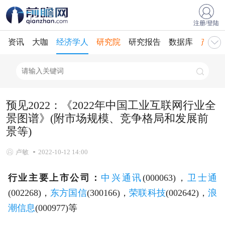
注册/登陆
资讯
大咖
经济学人
研究院
研究报告
数据库
产业规
预见2022：《2022年中国工业互联网行业全
景图谱》(附市场规模、竞争格局和发展前
景等)
卢敏
2022-10-12 14:00
行业主要上市公司：
中兴通讯
(000063)，
卫士通
(002268)，
东方国信
(300166)，
荣联科技
(002642)，
浪
潮信息
(000977)等