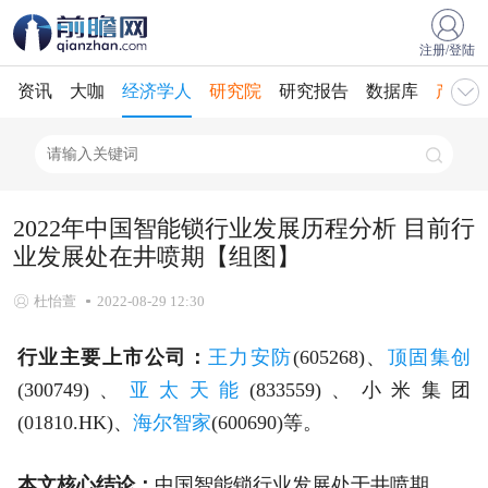
注册/登陆
资讯
大咖
经济学人
研究院
研究报告
数据库
产业规
2022年中国智能锁行业发展历程分析 目前行
业发展处在井喷期【组图】
杜怡萱
2022-08-29 12:30
行业主要上市公司：
王力安防
(605268)、
顶固集创
(300749)、
亚太天能
(833559)、小米集团
(01810.HK)、
海尔智家
(600690)等。
本文核心结论：
中国智能锁行业发展处于井喷期