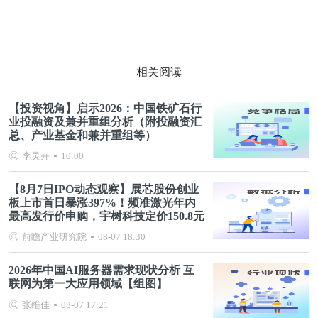
相关阅读
【投资视角】启示2026：中国铁矿石行
业投融资及兼并重组分析（附投融资汇
总、产业基金和兼并重组等）
李灵卉
10:00
【8月7日IPO动态观察】展芯股份创业
板上市首日暴涨397%！频准激光年内
最高发行价申购，宇树科技定价150.8元
前瞻产业研究院
08-07 18:30
2026年中国AI服务器需求现状分析 互
联网为第一大应用领域【组图】
张维佳
08-07 17:21