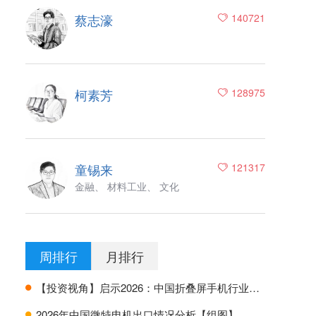
蔡志濠
140721
柯素芳
128975
童锡来
121317
金融、 材料工业、 文化
周排行
月排行
【投资视角】启示2026：中国折叠屏手机行业投融资及兼并重组分析
H
2026年中国微特电机出口情况分析【组图】
H