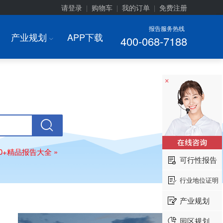
请登录
购物车
我的订单
免费注册
|
|
|
报告服务热线
产业规划
APP下载
400-068-7188
I
×
00+精品报告大全 »
可行性报告
行业地位证明
产业规划
园区规划