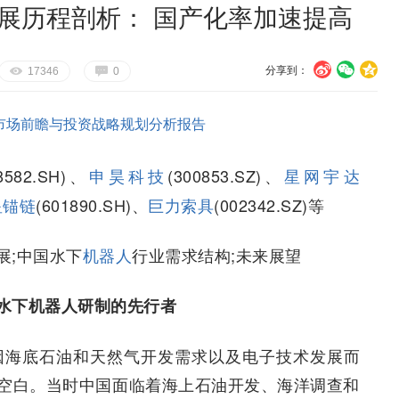
发展历程剖析： 国产化率加速提高
分享到：
U
V
c
E
G
17346
0
)行业市场前瞻与投资战略规划分析报告
582.SH)、
申昊科技
(300853.SZ)、
星网宇达
星锚链
(601890.SH)、
巨力索具
(002342.SZ)等
展;中国水下
机器人
行业需求结构;未来展望
水下机器人研制的先行者
器人因海底石油和天然气开发需求以及电子技术发展而
空白。当时中国面临着海上石油开发、海洋调查和