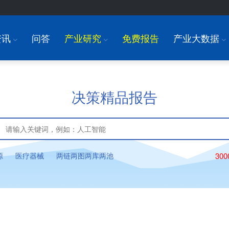
资讯
问答
产业研究
免费报告
产业大数据
I
I
I
决策精品报告
源
医疗器械
两链两图两库两池
30