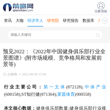
注册/登陆
资讯
大咖
经济学人
研究院
研究报告
数据库
产业规
预见2022：《2022年中国健身俱乐部行业全
景图谱》(附市场规模、竞争格局和发展前
景等)
白静尧
2022-08-29 15:00
行业主要公司：
第一文体
(872128);
中体产业
(600158);ST知行健(871364);
莱茵体育
(000558)
本文核心数据：
健身俱乐部数量;健身俱乐部行业规