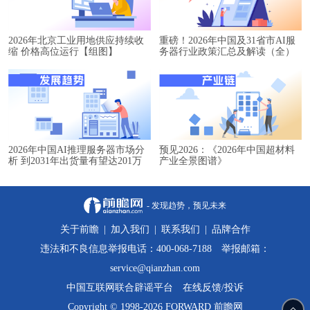
2026年北京工业用地供应持续收
重磅！2026年中国及31省市AI服
缩 价格高位运行【组图】
务器行业政策汇总及解读（全）
2026年中国AI推理服务器市场分
预见2026：《2026年中国超材料
析 到2031年出货量有望达201万
产业全景图谱》
台【组图】
- 发现趋势，预见未来
关于前瞻
|
加入我们
|
联系我们
|
品牌合作
违法和不良信息举报电话：400-068-7188 举报邮箱：
service@qianzhan.com
中国互联网联合辟谣平台
在线反馈/投诉
Copyright © 1998-2026 FORWARD 前瞻网