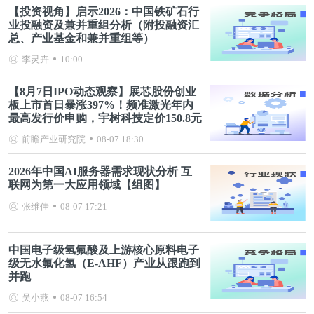
【投资视角】启示2026：中国铁矿石行
业投融资及兼并重组分析（附投融资汇
总、产业基金和兼并重组等）
李灵卉
10:00
【8月7日IPO动态观察】展芯股份创业
板上市首日暴涨397%！频准激光年内
最高发行价申购，宇树科技定价150.8元
前瞻产业研究院
08-07 18:30
2026年中国AI服务器需求现状分析 互
联网为第一大应用领域【组图】
张维佳
08-07 17:21
中国电子级氢氟酸及上游核心原料电子
级无水氟化氢（E-AHF）产业从跟跑到
并跑
吴小燕
08-07 16:54