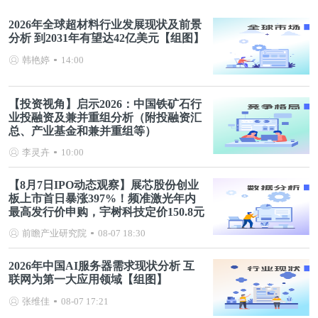
2026年全球超材料行业发展现状及前景
分析 到2031年有望达42亿美元【组图】
韩艳婷
14:00
【投资视角】启示2026：中国铁矿石行
业投融资及兼并重组分析（附投融资汇
总、产业基金和兼并重组等）
李灵卉
10:00
【8月7日IPO动态观察】展芯股份创业
板上市首日暴涨397%！频准激光年内
最高发行价申购，宇树科技定价150.8元
前瞻产业研究院
08-07 18:30
2026年中国AI服务器需求现状分析 互
联网为第一大应用领域【组图】
张维佳
08-07 17:21