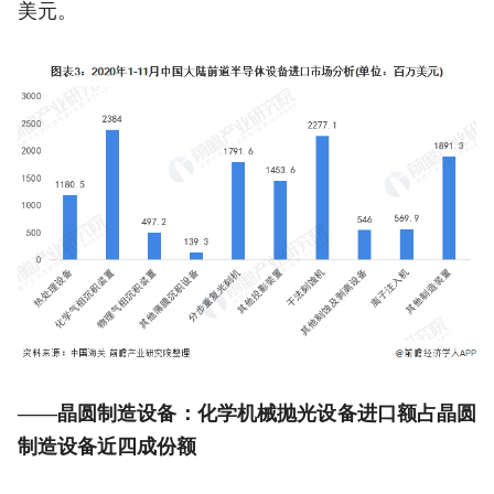
美元。
——晶圆制造设备：化学机械抛光设备进口额占晶圆
制造设备近四成份额