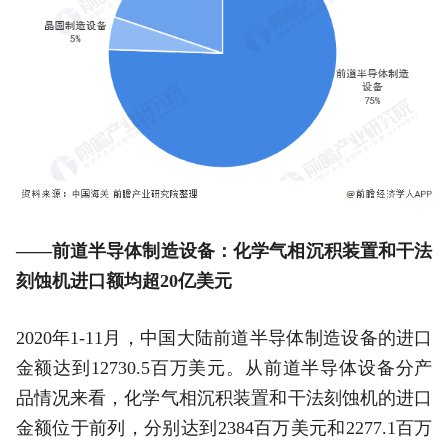
——前道半导体制造设备：化学气相沉积装置和干法
刻蚀机进口额均超20亿美元
2020年1-11月，中国大陆前道半导体制造设备的进口
金额达到12730.5百万美元。从前道半导体设备分产
品情况来看，化学气相沉积装置和干法刻蚀机的进口
金额位于前列，分别达到2384百万美元和2277.1百万