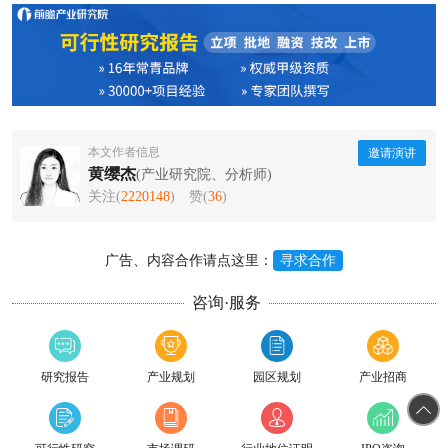
本文作者信息
邀请演讲
黄缨杰
(产业研究院、分析师)
关注(
2220148
)
赞(
36
)
广告、内容合作请点这里：
寻求合作
咨询·服务
研究报告
产业规划
园区规划
产业招商