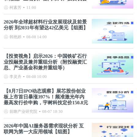
分析等）
柯素芳
11:00
2026年全球超材料行业发展现状及前景
分析 到2031年有望达42亿美元【组图】
韩艳婷
08-08 14:00
【投资视角】启示2026：中国铁矿石行
业投融资及兼并重组分析（附投融资汇
总、产业基金和兼并重组等）
李灵卉
08-08 10:00
【8月7日IPO动态观察】展芯股份创业
板上市首日暴涨397%！频准激光年内
最高发行价申购，宇树科技定价150.8元
前瞻产业研究院
08-07 18:30
2026年中国AI服务器需求现状分析 互
联网为第一大应用领域【组图】