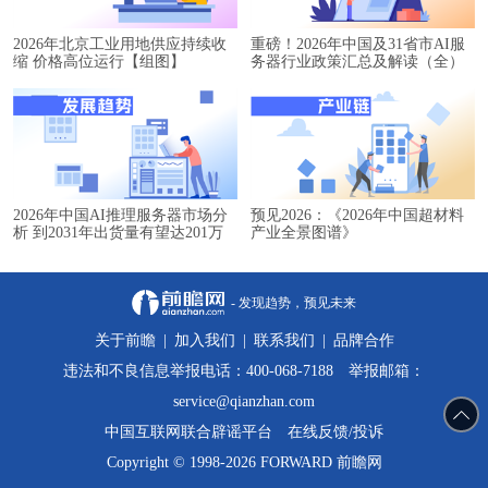
2026年北京工业用地供应持续收
重磅！2026年中国及31省市AI服
缩 价格高位运行【组图】
务器行业政策汇总及解读（全）
2026年中国AI推理服务器市场分
预见2026：《2026年中国超材料
析 到2031年出货量有望达201万
产业全景图谱》
台【组图】
- 发现趋势，预见未来
关于前瞻
|
加入我们
|
联系我们
|
品牌合作
违法和不良信息举报电话：400-068-7188 举报邮箱：
service@qianzhan.com
中国互联网联合辟谣平台
在线反馈/投诉
Copyright © 1998-2026 FORWARD 前瞻网