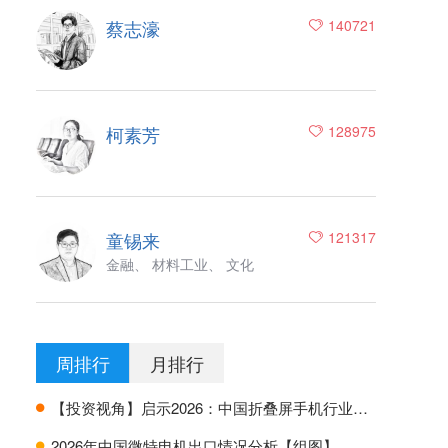
蔡志濠
140721
柯素芳
128975
童锡来
121317
金融、 材料工业、 文化
周排行
月排行
【投资视角】启示2026：中国折叠屏手机行业投融资及兼并重组分析
H
2026年中国微特电机出口情况分析【组图】
H