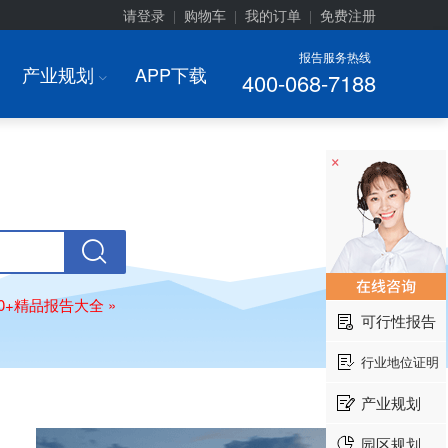
请登录
购物车
我的订单
免费注册
|
|
|
报告服务热线
产业规划
APP下载
400-068-7188
I
×
00+精品报告大全 »
可行性报告
行业地位证明
产业规划
园区规划