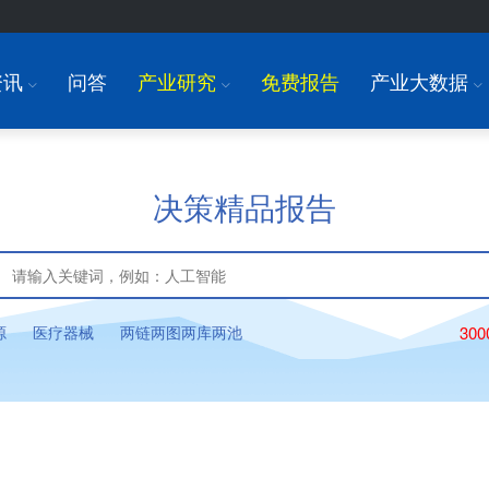
资讯
问答
产业研究
免费报告
产业大数据
I
I
I
决策精品报告
源
医疗器械
两链两图两库两池
30