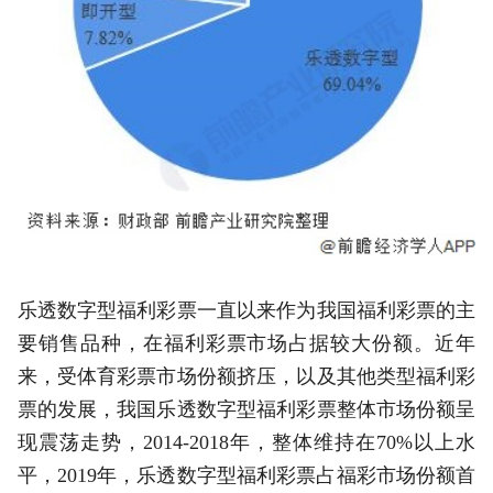
乐透数字型福利彩票一直以来作为我国福利彩票的主
要销售品种，在福利彩票市场占据较大份额。近年
来，受体育彩票市场份额挤压，以及其他类型福利彩
票的发展，我国乐透数字型福利彩票整体市场份额呈
现震荡走势，2014-2018年，整体维持在70%以上水
平，2019年，乐透数字型福利彩票占福彩市场份额首