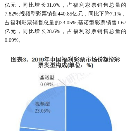
亿元，同比增长31.0%，占福利彩票销售总量的
7.82%;视频型彩票销售440.85亿元，同比下降7.1%，
占福利彩票销售总量的23.05%;基诺型彩票销售1.67
亿元，同比增长28.6%，占福利彩票销售总量的
0.09%。