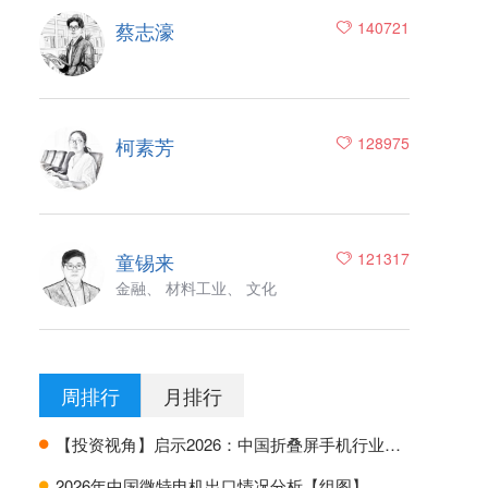
蔡志濠
140721
柯素芳
128975
童锡来
121317
金融、 材料工业、 文化
周排行
月排行
【投资视角】启示2026：中国折叠屏手机行业投融资及兼并重组分析
H
2026年中国微特电机出口情况分析【组图】
H