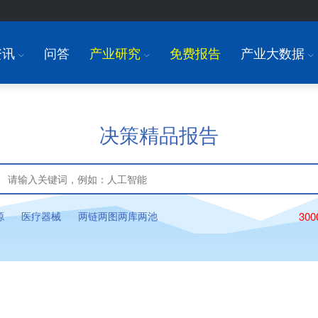
资讯
问答
产业研究
免费报告
产业大数据
I
I
I
决策精品报告
源
医疗器械
两链两图两库两池
30