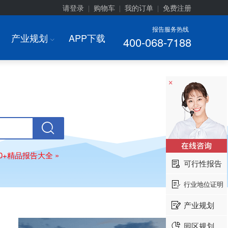
请登录
购物车
我的订单
免费注册
|
|
|
报告服务热线
产业规划
APP下载
400-068-7188
I
×
00+精品报告大全 »
可行性报告
行业地位证明
产业规划
园区规划