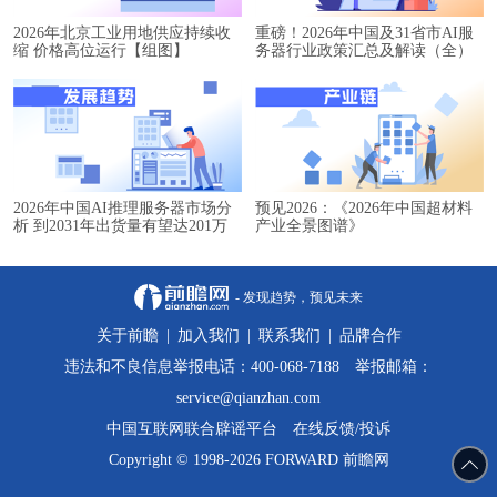
2026年北京工业用地供应持续收
重磅！2026年中国及31省市AI服
缩 价格高位运行【组图】
务器行业政策汇总及解读（全）
2026年中国AI推理服务器市场分
预见2026：《2026年中国超材料
析 到2031年出货量有望达201万
产业全景图谱》
台【组图】
- 发现趋势，预见未来
关于前瞻
|
加入我们
|
联系我们
|
品牌合作
违法和不良信息举报电话：400-068-7188 举报邮箱：
service@qianzhan.com
中国互联网联合辟谣平台
在线反馈/投诉
Copyright © 1998-2026 FORWARD 前瞻网