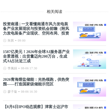
相关阅读
投资南通 | 一文看懂南通市风力发电装
备产业发展现状与投资机会前瞻（附风
力发电装备产业现状、空间布局、投资
机会分析等）
朱茜
09:00
1587亿美元！2026年全球AI服务器产业
全景透视：出货量迈向200万台，生成
式AI占比近三成
李佩娟
08-06 17:30
2026青海熔盐储能：光热领跑，供热突
围——打造国家级储能示范区
廖子璇
08-06 16:30
【8月6日IPO动态观察】津富士达沪市