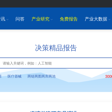
资讯
问答
产业研究
免费报告
产业大数据
I
I
I
决策精品报告
源
医疗器械
两链两图两库两池
30