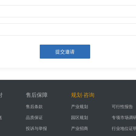
提交邀请
付
售后保障
规划·咨询
售后条款
产业规划
可行性报告
送
品质保证
园区规划
专项市场调
投诉与举报
产业招商
行业地位证