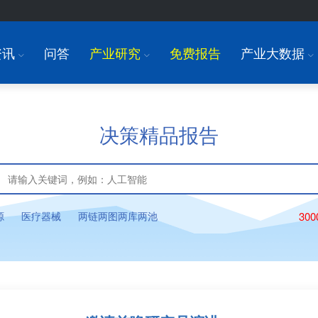
资讯
问答
产业研究
免费报告
产业大数据
I
I
I
决策精品报告
源
医疗器械
两链两图两库两池
30