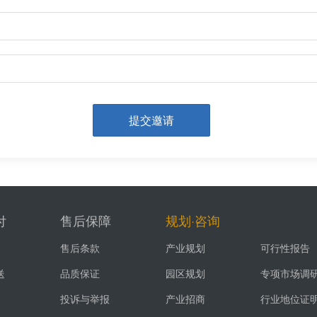
提交邀请
付
售后保障
规划·咨询
售后条款
产业规划
可行性报告
送
品质保证
园区规划
专项市场调
投诉与举报
产业招商
行业地位证